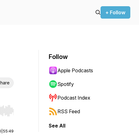
+ Follow
Follow
Apple Podcasts
hare
Spotify
Podcast Index
RSS Feed
r end. Hold shift to jump forward or backward.
See All
0
|
55:49