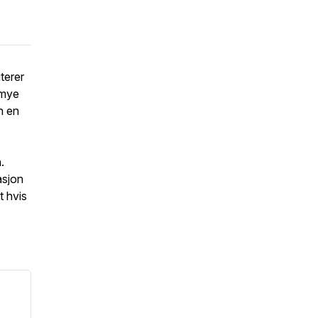
terer
 mye
n en
.
asjon
t hvis