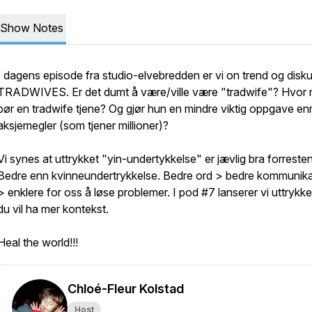
Show Notes
I dagens episode fra studio-elvebredden er vi on trend og disku
TRADWIVES. Er det dumt å være/ville være "tradwife"? Hvor
bør en tradwife tjene? Og gjør hun en mindre viktig oppgave en
aksjemegler (som tjener millioner)?
Vi synes at uttrykket "yin-undertykkelse" er jævlig bra forresten
Bedre enn kvinneundertrykkelse. Bedre ord > bedre kommunik
> enklere for oss å løse problemer. I pod #7 lanserer vi uttrykke
du vil ha mer kontekst.
Heal the world!!!
Chloé-Fleur Kolstad
Host