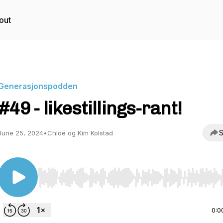
out
Generasjonspodden
#49 - likestillings-rant!
S
June 25, 2024
•
Chloé og Kim Kolstad
Use Left/Right to seek, Home/End to jump to start o
0:0