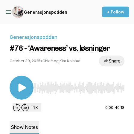
+ Follow
Generasjonspodden
Generasjonspodden
#76 - ‘Awareness’ vs. løsninger
Share
October 30, 2025
•
Chloé og Kim Kolstad
Use Left/Right to seek, Home/End to jump to st
0:00
|
40:18
Show Notes