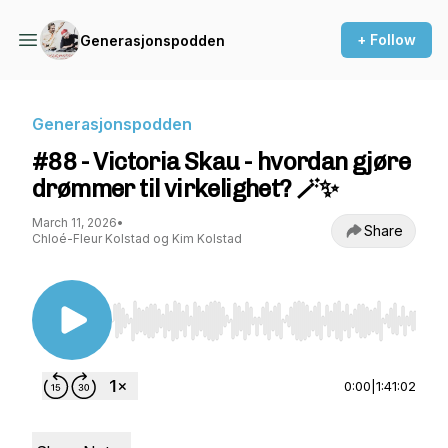
+ Follow
Generasjonspodden
Generasjonspodden
#88 - Victoria Skau - hvordan gjøre
drømmer til virkelighet? 🪄✨
March 11, 2026
•
Share
Chloé-Fleur Kolstad og Kim Kolstad
Use Left/Right to seek, Home/End to jump to st
0:00
|
1:41:02